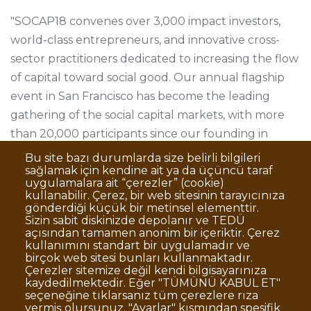
"SOCAP18 convenes over 3,000 impact investors,
world-class entrepreneurs, and innovative cross-
sector practitioners dedicated to increasing the flow
of capital toward social good. Our annual flagship
event in San Francisco has become the leading
gathering of the social capital markets, with more
than 20,000 participants since our founding in
2008."
Bu site bazı durumlarda size belirli bilgileri
sağlamak için kendine ait ya da üçüncü taraf
uygulamalara ait “çerezler” (cookie)
kullanabilir. Çerez, bir web sitesinin tarayıcınıza
gönderdiği küçük bir metinsel elementtir.
Sizin sabit diskinizde depolanır ve TEDÜ
açısından tamamen anonim bir içeriktir. Çerez
Dipnot
Clarification Text on Personal Data
kullanımını standart bir uygulamadır ve
Processing
birçok web sitesi bunları kullanmaktadır.
Disclaimer
Corporate Identity
Çerezler sitemize değil kendi bilgisayarınıza
kaydedilmektedir. Eğer "TÜMÜNÜ KABUL ET"
Open Consent Statement
seçeneğine tıklarsanız tüm çerezlere rıza
vermiş olursunuz. "Ayarlar" kısmından spesifik