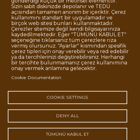
gönderdiği küçük bir metinsel elementtir.
Sizin sabit diskinizde depolanır ve TEDÜ
açısından tamamen anonim bir içeriktir. Çerez
Dipnot
Clarification Text on Personal Data
kullanımını standart bir uygulamadır ve
Processing
birçok web sitesi bunları kullanmaktadır.
Disclaimer
Corporate Identity
Çerezler sitemize değil kendi bilgisayarınıza
kaydedilmektedir. Eğer "TÜMÜNÜ KABUL ET"
Open Consent Statement
seçeneğine tıklarsanız tüm çerezlere rıza
vermiş olursunuz. "Ayarlar" kısmından spesifik
© TED University. Ziya Gökalp Caddesi No:48 06420, Kolej
çerez tipleri için onay verebilir veya red edebilir
Çankaya - Ankara
ya da tercihlerinizi değiştirebilirsiniz. Herhangi
bir tercihte bulunmamanız çerez kullanımına
onay vermek anlamına gelecektir.
TED
TED
TED
TED
TED
Cookie Documentation
University
University
University
University
University
Contact
Twitter
YouTube
Facebook
Instagram
LinkedIn
via
page
channel
page
page
page
WhatsApp
COOKIE SETTINGS
DENY ALL
TÜMÜNÜ KABUL ET