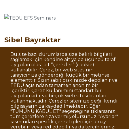
Sibel Bayraktar
Borsa İstanbul
Bu site bazı durumlarda size belirli bilgileri
sağlamak için kendine ait ya da üçüncü taraf
uygulamalara ait “çerezler” (cookie)
kullanabilir. Çerez, bir web sitesinin
tarayıcınıza gönderdiği küçük bir metinsel
elementtir. Sizin sabit diskinizde depolanır ve
TEDÜ açısından tamamen anonim bir
Dipnot
Sıkça Sorulan Sorular
içeriktir. Çerez kullanımını standart bir
uygulamadır ve birçok web sitesi bunları
Kişisel Verilerin Korunması
kullanmaktadır. Çerezler sitemize değil kendi
Gizlilik Politikası
Sorumluluk Reddi
bilgisayarınıza kaydedilmektedir. Eğer
"TÜMÜNÜ KABUL ET" seçeneğine tıklarsanız
Açık Rıza
Kurumsal Kimlik
tüm çerezlere rıza vermiş olursunuz. "Ayarlar"
kısmından spesifik çerez tipleri için onay
© TED Üniversitesi. Ziya Gökalp Caddesi No:48 06420, Kolej
verebilir veya red edebilir ya da tercihlerinizi