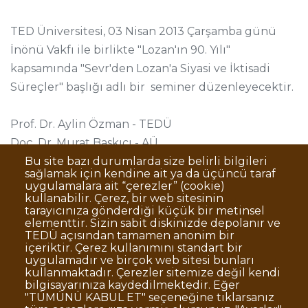
TED Üniversitesi, 03 Nisan 2013 Çarşamba günü
İnönü Vakfı ile birlikte "Lozan'ın 90. Yılı"
kapsamında "Sevr'den Lozan'a Siyasi ve İktisadi
Süreçler" başlığı adlı bir seminer düzenleyecektir.
Prof. Dr. Aylin Özman - TEDÜ
Doç. Dr. Murat Baskıcı - AÜ
Ar. Gör. Emre Demir - TEDÜ
Bu site bazı durumlarda size belirli bilgileri
sağlamak için kendine ait ya da üçüncü taraf
uygulamalara ait “çerezler” (cookie)
kullanabilir. Çerez, bir web sitesinin
tarayıcınıza gönderdiği küçük bir metinsel
elementtir. Sizin sabit diskinizde depolanır ve
TEDÜ açısından tamamen anonim bir
Dipnot
Sıkça Sorulan Sorular
içeriktir. Çerez kullanımını standart bir
uygulamadır ve birçok web sitesi bunları
Kişisel Verilerin Korunması
kullanmaktadır. Çerezler sitemize değil kendi
Gizlilik Politikası
Sorumluluk Reddi
bilgisayarınıza kaydedilmektedir. Eğer
"TÜMÜNÜ KABUL ET" seçeneğine tıklarsanız
Açık Rıza
Kurumsal Kimlik