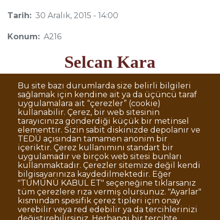
Tarih:
30 Aralık, 2015 - 14:00
Konum:
A216
Selcan Kara
Connecticut Üniversitesi
Bu site bazı durumlarda size belirli bilgileri
sağlamak için kendine ait ya da üçüncü taraf
uygulamalara ait “çerezler” (cookie)
kullanabilir. Çerez, bir web sitesinin
tarayıcınıza gönderdiği küçük bir metinsel
elementtir. Sizin sabit diskinizde depolanır ve
TEDÜ açısından tamamen anonim bir
Dipnot
Sıkça Sorulan Sorular
içeriktir. Çerez kullanımını standart bir
uygulamadır ve birçok web sitesi bunları
Kişisel Verilerin Korunması
kullanmaktadır. Çerezler sitemize değil kendi
Gizlilik Politikası
Sorumluluk Reddi
bilgisayarınıza kaydedilmektedir. Eğer
"TÜMÜNÜ KABUL ET" seçeneğine tıklarsanız
Açık Rıza
Kurumsal Kimlik
tüm çerezlere rıza vermiş olursunuz. "Ayarlar"
kısmından spesifik çerez tipleri için onay
© TED Üniversitesi. Ziya Gökalp Caddesi No:48 06420, Kolej
verebilir veya red edebilir ya da tercihlerinizi
Çankaya ANKARA
değiştirebilirsiniz. Herhangi bir tercihte