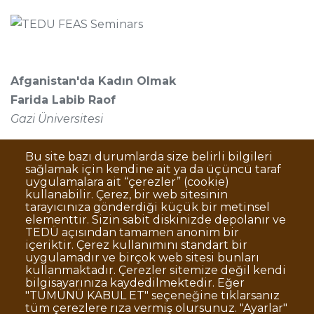
Afganistan'da Kadın Olmak
Farida Labib Raof
Gazi Üniversitesi
Bu site bazı durumlarda size belirli bilgileri
sağlamak için kendine ait ya da üçüncü taraf
uygulamalara ait “çerezler” (cookie)
kullanabilir. Çerez, bir web sitesinin
tarayıcınıza gönderdiği küçük bir metinsel
elementtir. Sizin sabit diskinizde depolanır ve
TEDÜ açısından tamamen anonim bir
Dipnot
Sıkça Sorulan Sorular
içeriktir. Çerez kullanımını standart bir
uygulamadır ve birçok web sitesi bunları
Kişisel Verilerin Korunması
kullanmaktadır. Çerezler sitemize değil kendi
Gizlilik Politikası
Sorumluluk Reddi
bilgisayarınıza kaydedilmektedir. Eğer
"TÜMÜNÜ KABUL ET" seçeneğine tıklarsanız
Açık Rıza
Kurumsal Kimlik
tüm çerezlere rıza vermiş olursunuz. "Ayarlar"