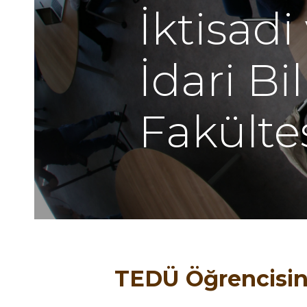
İktisadi
İdari Bi
Fakülte
TEDÜ Öğrencisin