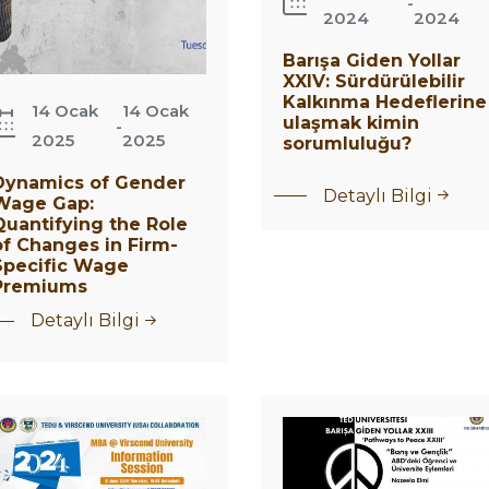
-
2024
2024
Barışa Giden Yollar
XXIV: Sürdürülebilir
Kalkınma Hedeflerine
14 Ocak
14 Ocak
ulaşmak kimin
-
2025
2025
sorumluluğu?
Dynamics of Gender
Detaylı Bilgi
Wage Gap:
Quantifying the Role
of Changes in Firm-
Specific Wage
Premiums
Detaylı Bilgi
Barışa
BA at
Giden
irscend
Yollar
niversity
XXIII:
nformation
Barış
ession
ve