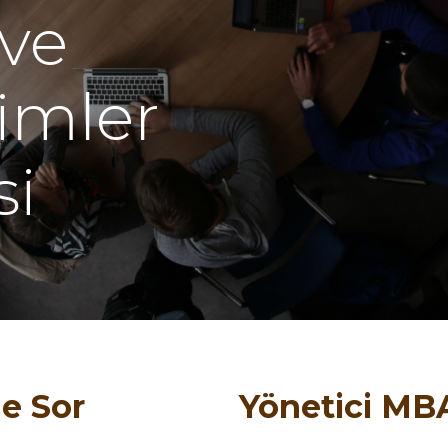
 ve
limler
si
e Sor
Yönetici MB