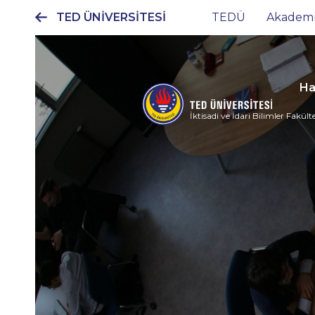
TED ÜNİVERSİTESİ
TEDÜ
Akadem
Ana
gezinti
menüsü
Ha
İktisadi ve İdari Bilimler Fakülte