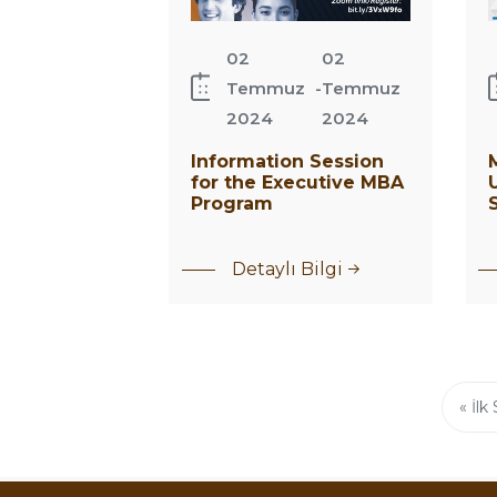
02
02
Temmuz
-
Temmuz
2024
2024
Information Session
for the Executive MBA
Program
Detaylı Bilgi
Sayfalama
İlk
« İlk
sayf