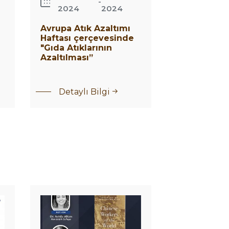
-
2024
2024
Avrupa Atık Azaltımı
Haftası çerçevesinde
"Gıda Atıklarının
Azaltılması”
Detaylı Bilgi
Book
Talk:
Chinese
Workers
of The
World