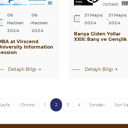
Gençlik
06
06
31 Mayıs
31 Mayıs
-
Haziran
-
Haziran
2024
2024
2024
2024
Barışa Giden Yollar
XXIII: Barış ve Gençlik
MBA at Virscend
University Information
Session
Detaylı Bilgi
Detaylı Bilgi
 Sayfa
Önceki
‹ Öncesi
Page
1
Şu
2
Page
3
Page
4
Sonraki
Sonraki ›
Son
Son Sa
a
sayfa
an
sayfa
sayfa
kullanılan
sayfa