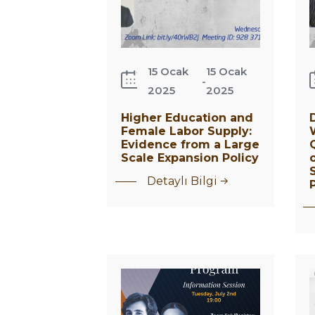
Policy
15 Ocak
15 Ocak
-
2025
2025
Higher Education and
Female Labor Supply:
Evidence from a Large
Scale Expansion Policy
Detaylı Bilgi
Information
M
Session for
V
the
U
Executive
I
MBA
S
Program