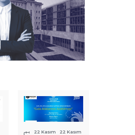
Avrupa Atık
Azaltımı
Haftası
çerçevesinde
&quot;Gıda
Atıklarının
Azaltılması”
22 Kasım
22 Kasım