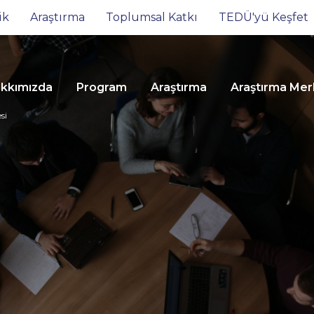
ik
Araştırma
Toplumsal Katkı
TEDÜ'yü Keşfet
kkımızda
Program
Araştırma
Araştırma Mer
si